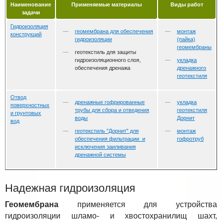
Наименование
Применяемые материалы
Виды работ
задачи
Гидроизоляция
геомембрана для обеспечения
монтаж
конструкций
гидроизоляции
(пайка)
геомембраны
геотекстиль для защиты
гидроизоляционного слоя,
укладка
обеспечения дренажа
дренажного
геотекстиля
Отвод
дренажные гофрированные
укладка
поверхностных
трубы для сбора и отведения
геотекстиля
и грунтовых
воды
Дорнит
вод
геотекстиль "Дорнит" для
монтаж
обеспечения фильтрации и
гофротруб
исключения заиливания
дренажной системы
Надежная гидроизоляция
Геомембрана
применяется для устройства
гидроизоляции шламо- и хвостохранилищ шахт,