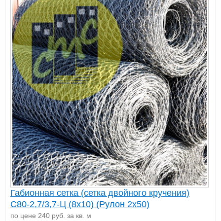
Габионная сетка (сетка двойного кручения)
С80-2,7/3,7-Ц (8х10) (Рулон 2x50)
по цене 240 руб. за кв. м