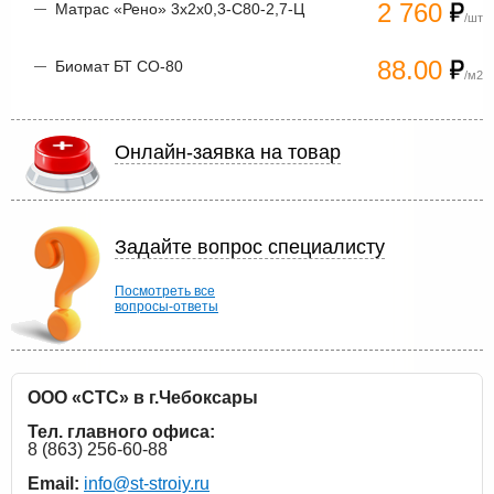
2 760
Матрас «Рено» 3х2х0,3-С80-2,7-Ц
/шт
88.00
Биомат БТ СО-80
/м2
Онлайн-заявка на товар
Задайте вопрос специалисту
Посмотреть все
вопросы-ответы
ООО «СТС» в г.Чебоксары
Тел. главного офиса:
8 (863) 256-60-88
Email:
info@st-stroiy.ru