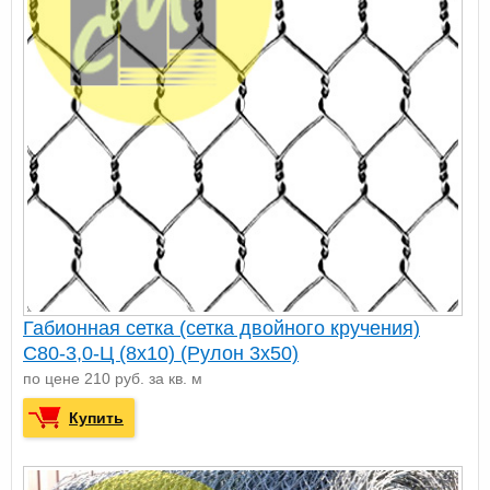
Габионная сетка (сетка двойного кручения)
С80-3,0-Ц (8х10) (Рулон 3x50)
по цене 210 руб. за кв. м
Купить