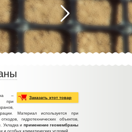
аны
ана –
Заказать этот товар
р при
нов,
трации. Материал используется при
отходов, гидротехнических объектов,
п. Укладка и
применение геомембраны
и и особых климатических условий.