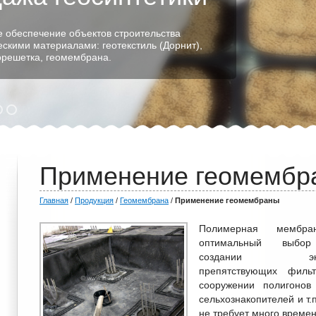
 обеспечение объектов строительства
ескими материалами: геотекстиль (Дорнит),
еорешетка, геомембрана.
Применение геомембр
Главная
/
Продукция
/
Геомембрана
/
Применение геомембраны
Полимерная мембр
оптимальный выбо
создании экра
препятствующих филь
сооружении полигонов 
сельхознакопителей и т.
не требует много времен