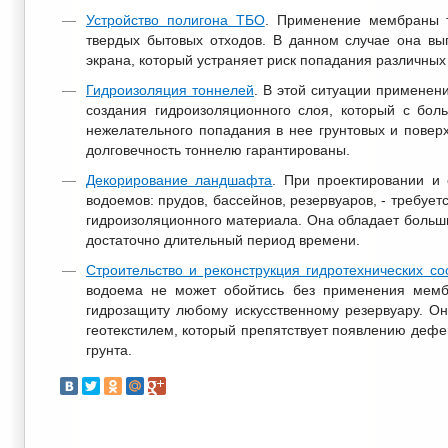
Устройство полигона ТБО
. Применение мембраны т
твердых бытовых отходов. В данном случае она вы
экрана, который устраняет риск попадания различных
Гидроизоляция тоннелей
. В этой ситуации применен
создания гидроизоляционного слоя, который с бол
нежелательного попадания в нее грунтовых и поверх
долговечность тоннелю гарантированы.
Декорирование ландшафта
. При проектировании и 
водоемов: прудов, бассейнов, резервуаров, - требует
гидроизоляционного материала. Она обладает больш
достаточно длительный период времени.
Строительство и реконструкция гидротехнических с
водоема не может обойтись без применения мем
гидрозащиту любому искусственному резервуару. Он
геотекстилем, который препятствует появлению дефек
грунта.