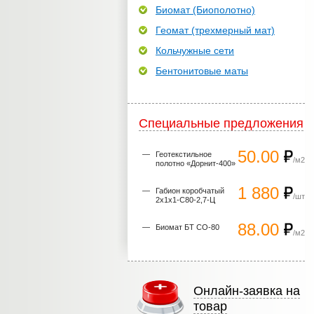
Биомат (Биополотно)
Геомат (трехмерный мат)
Кольчужные сети
Бентонитовые маты
Специальные предложения
50.00
Геотекстильное
/м2
полотно «Дорнит-400»
1 880
Габион коробчатый
/шт
2х1х1-С80-2,7-Ц
88.00
Биомат БТ СО-80
/м2
Онлайн-заявка на
товар