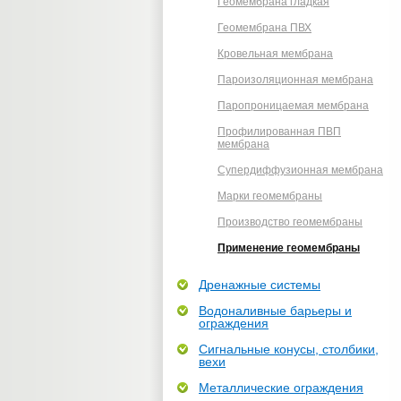
Геомембрана гладкая
Геомембрана ПВХ
Кровельная мембрана
Пароизоляционная мембрана
Паропроницаемая мембрана
Профилированная ПВП
мембрана
Супердиффузионная мембрана
Марки геомембраны
Производство геомембраны
Применение геомембраны
Дренажные системы
Водоналивные барьеры и
ограждения
Сигнальные конусы, столбики,
вехи
Металлические ограждения