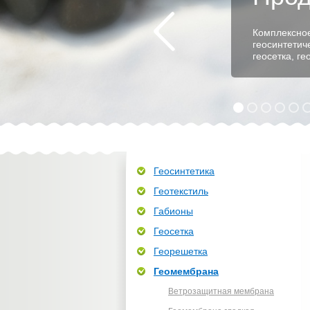
Комплексное
геосинтетич
геосетка, г
Геосинтетика
Геотекстиль
Габионы
Геосетка
Георешетка
Геомембрана
Ветрозащитная мембрана