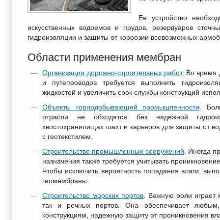
Ее устройство необхо
искусственных водоемов и прудов, резервуаров сточн
гидроизоляции и защиты от коррозии всевозможных армоб
Области применения мембран
Организация дорожно-строительных работ
. Во время
и путепроводов требуется выполнить гидроизол
жидкостей и увеличить срок службы конструкций испо
Объекты горнодобывающей промышленности
. Бол
отрасли не обходятся без надежной гидро
хвостохранилищах шахт и карьеров для защиты от в
с геотекстилем.
Строительство промышленных сооружений
. Иногда 
назначения также требуется учитывать проникновение
Чтобы исключить вероятность попадания влаги, вып
геомембраны.
Строительство морских портов
. Важную роли играет 
так и речных портов. Она обеспечивает любы
конструкциям, надежную защиту от проникновения вл