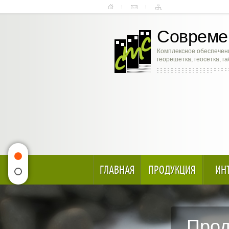
Современ
Комплексное обеспечени
георешетка, геосетка, г
ГЛАВНАЯ
ПРОДУКЦИЯ
ИН
Прод