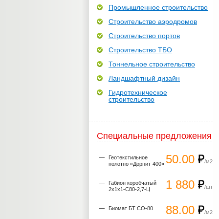
Промышленное строительство
Строительство аэродромов
Строительство портов
Строительство ТБО
Тоннельное строительство
Ландшафтный дизайн
Гидротехническое
строительство
Специальные предложения
50.00
Геотекстильное
/м2
полотно «Дорнит-400»
1 880
Габион коробчатый
/шт
2х1х1-С80-2,7-Ц
88.00
Биомат БТ СО-80
/м2