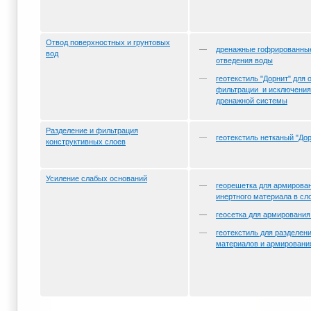
Отвод поверхностных и грунтовых
дренажные гофрированные
вод
отведения воды
геотекстиль "Дорнит" для
фильтрации и исключения
дренажной системы
Разделение и фильтрация
геотекстиль нетканый "До
конструктивных слоев
Усиление слабых оснований
георешетка для армирова
инертного материала в сл
геосетка для армирования
геотекстиль для разделен
материалов и армировани