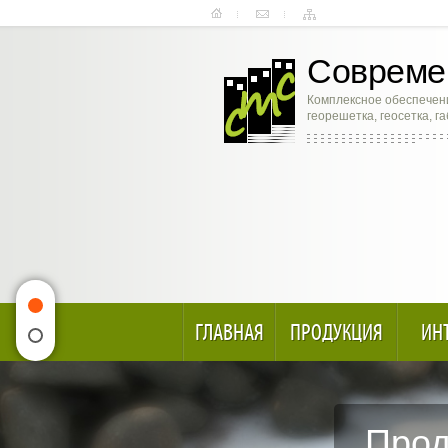
Современ
Комплексное обеспечени
георешетка, геосетка, г
ГЛАВНАЯ
ПРОДУКЦИЯ
ИН
Прод