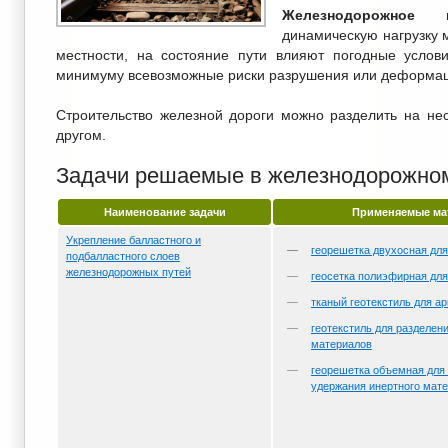
Железнодорожное п
динамическую нагрузку м
местности, на состояние пути влияют погодные услови
минимуму всевозможные риски разрушения или деформац
Строительство железной дороги можно разделить на нес
другом.
Задачи решаемые в железнодорожном
Наименование задачи
Применяемые ма
Укрепление балластного и
георешетка двухосная дл
подбалластного слоев
железнодорожных путей
геосетка полиэфирная дл
тканый геотекстиль для а
геотекстиль для разделен
материалов
георешетка объемная для
удержания инертного мате