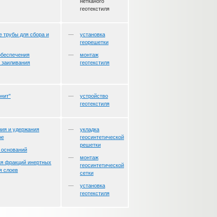
нетканого
геотекстиля
 трубы для сбора и
установка
георешетки
 обеспечения
монтаж
 заиливания
геотекстиля
рнит"
устройство
геотекстиля
ния и удержания
укладка
ое
геосинтетической
решетки
 оснований
монтаж
ия фракций инертных
геосинтетической
я слоев
сетки
установка
геотекстиля