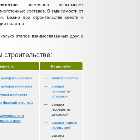
олотно
постоянно испытывает
ноготонных составов. В зависимости от
я. Важно при строительстве свести к
ии полотна.
колько этапов взаимосвязанных друг с
 строительстве:
териалы
Виды работ
я армирования слоев
монтаж геосетки
я армирования слоев
укладка
георешетки
рмирования слоев
объемной
ия фракций инертных
укладка
георешетки
двухосной
 армирования и
риала в слое
укладка тканого
геотекстиля
укладка