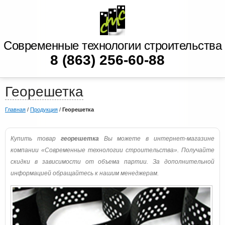
Современные технологии строительства
8 (863) 256-60-88
Георешетка
Главная
/
Продукция
/
Георешетка
Купить товар
георешетка
Вы можете в интернет-магазине
компании «Современные технологии строительства». Получайте
скидки в зависимости от объема партии. За дополнительной
информацией обращайтесь к нашим менеджерам.