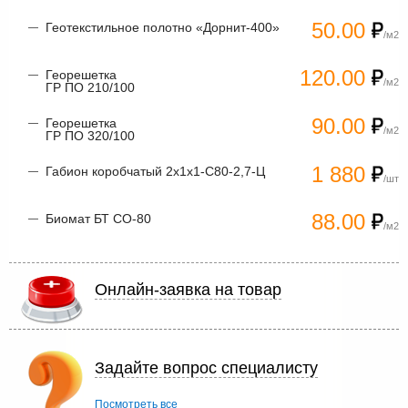
50.00
Геотекстильное полотно «Дорнит-400»
/м2
120.00
Георешетка
/м2
ГР ПО 210/100
90.00
Георешетка
/м2
ГР ПО 320/100
1 880
Габион коробчатый 2х1х1-С80-2,7-Ц
/шт
88.00
Биомат БТ СО-80
/м2
Онлайн-заявка на товар
Задайте вопрос специалисту
Посмотреть все